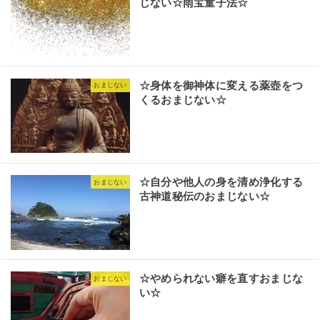
じない☆雨宝童子法☆
☆身体を御神体に変える薬壺をつ
おまじない
くるおまじない☆
☆自分や他人の身を清め浄化する
おまじない
古神道秘伝のおまじない☆
☆やめられない癖を直すおまじな
おまじない
い☆