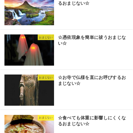
るおまじない☆
☆憑依現象を簡単に祓うおまじな
おまじない
い☆
☆お寺で仏様を直にお呼びするお
おまじない
まじない☆
☆食べても体重に影響しにくくな
おまじない
るおまじない☆