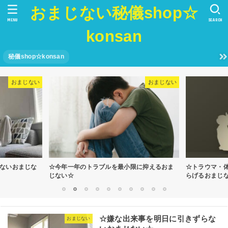
おまじない秘儀shop☆
MENU
SEARCH
konsan
秘儀shop☆konsan
おまじない
おまじない
ないおまじな
☆今年一年のトラブルを最小限に抑えるおま
☆トラウマ・
じない☆
らげるおまじ
1
2
3
4
5
6
7
8
9
10
☆嫌な出来事を明日に引きずらな
おまじない