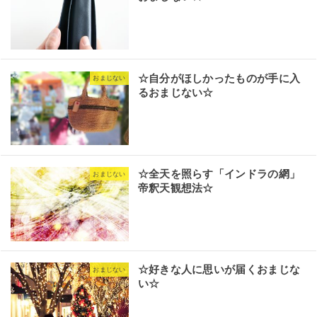
☆自分がほしかったものが手に入
おまじない
るおまじない☆
☆全天を照らす「インドラの網」
おまじない
帝釈天観想法☆
☆好きな人に思いが届くおまじな
おまじない
い☆