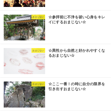
☆参拝前に不浄を祓い心身をキレ
おまじない
イにするおまじない☆
☆異性から自然と好かれやすくな
おまじない
るおまじない☆
☆ここ一番！の時に自分の限界を
おまじない
引き出すおまじない☆