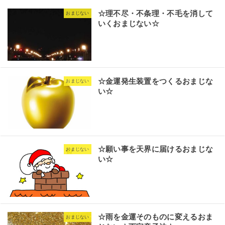
☆理不尽・不条理・不毛を消して
おまじない
いくおまじない☆
☆金運発生装置をつくるおまじな
おまじない
い☆
☆願い事を天界に届けるおまじな
おまじない
い☆
☆雨を金運そのものに変えるおま
おまじない