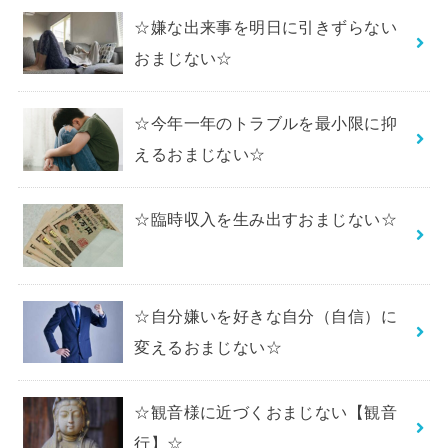
☆嫌な出来事を明日に引きずらない
おまじない☆
☆今年一年のトラブルを最小限に抑
えるおまじない☆
☆臨時収入を生み出すおまじない☆
☆自分嫌いを好きな自分（自信）に
変えるおまじない☆
☆観音様に近づくおまじない【観音
行】☆