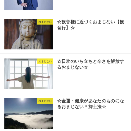
☆観音様に近づくおまじない【観
おまじない
音行】☆
☆日常のいら立ちと辛さを解放す
おまじない
るおまじない☆
☆金運・健康があなたのものにな
おまじない
るおまじない＊抑土法☆