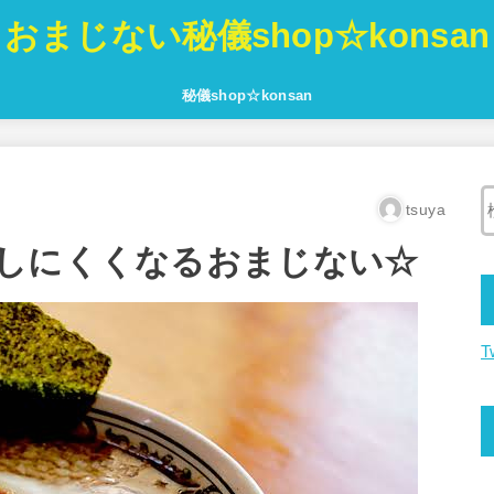
おまじない秘儀shop☆konsan
秘儀shop☆konsan
tsuya
しにくくなるおまじない☆
T