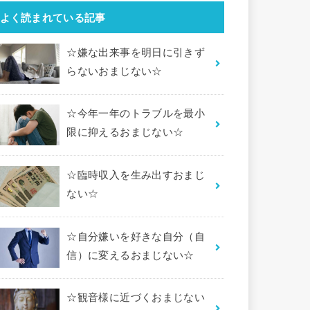
よく読まれている記事
☆嫌な出来事を明日に引きず
らないおまじない☆
☆今年一年のトラブルを最小
限に抑えるおまじない☆
☆臨時収入を生み出すおまじ
ない☆
☆自分嫌いを好きな自分（自
信）に変えるおまじない☆
☆観音様に近づくおまじない