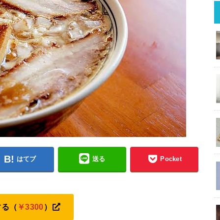
はてブ
送る
Pocket
する（
￥3300
）