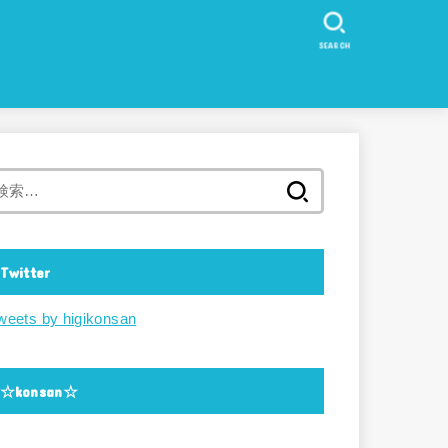
SEARCH
検
索:
Twitter
weets by higikonsan
☆konsan☆