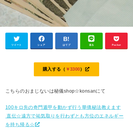
ツイート
シェア
はてブ
送る
Pocket
購入する（
￥3300
）
こちらのおまじないは秘儀shop☆konsanにて
100キロ先の奇門遁甲を動かず行う華僑秘法教えます
直伝☆遠方で祐気取りを行わずとも方位のエネルギー
を持ち帰る☆