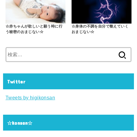
☆赤ちゃんが欲しいと願う時に行
☆身体の不調を自分で整えていく
う秘密のおまじない☆
おまじない☆
検
索:
Twitter
Tweets by higikonsan
☆konsan☆