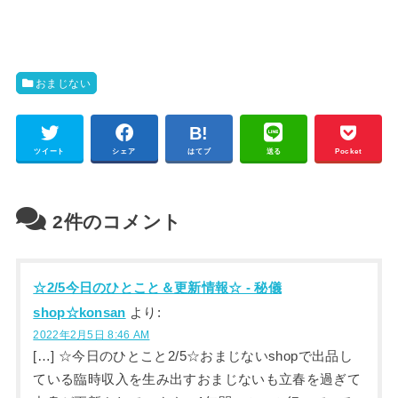
おまじない
ツイート
シェア
はてブ
送る
Pocket
2件のコメント
☆2/5今日のひとこと＆更新情報☆ - 秘儀
shop☆konsan
より:
2022年2月5日 8:46 AM
[…] ☆今日のひとこと2/5☆おまじないshopで出品し
ている臨時収入を生み出すおまじないも立春を過ぎて