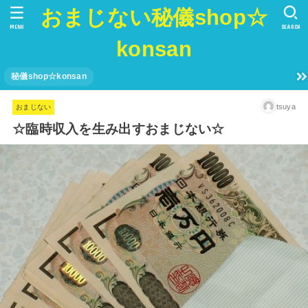
おまじない秘儀shop☆
MENU
SEARCH
konsan
秘儀shop☆konsan
tsuya
おまじない
☆臨時収入を生み出すおまじない☆