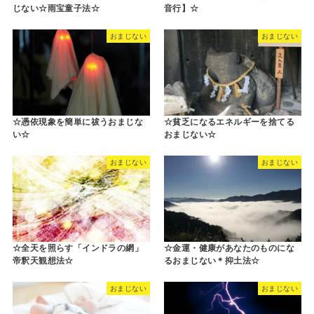
じない☆雨宝童子法☆
音行】☆
おまじない
おまじない
☆憑依現象を簡単に祓うおまじな
☆貧乏になるエネルギーを捨てる
い☆
おまじない☆
おまじない
おまじない
☆全天を照らす「インドラの網」
☆金運・健康があなたのものにな
帝釈天観想法☆
るおまじない＊抑土法☆
おまじない
おまじない